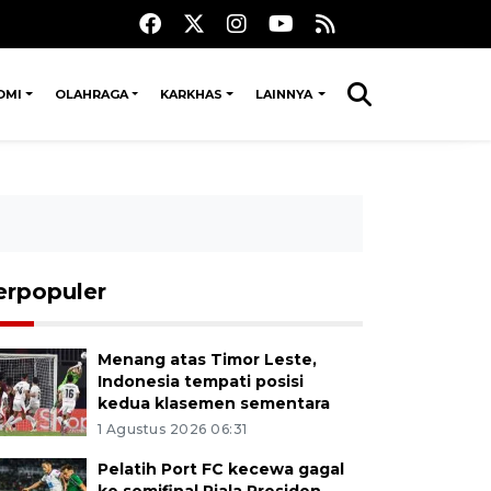
OMI
OLAHRAGA
KARKHAS
LAINNYA
erpopuler
Menang atas Timor Leste,
Indonesia tempati posisi
kedua klasemen sementara
1 Agustus 2026 06:31
Pelatih Port FC kecewa gagal