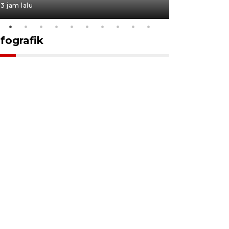
3 jam lalu
19 jam lalu
nfografik