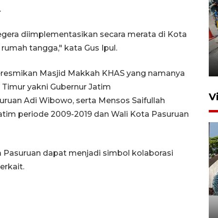
.
egera diimplementasikan secara merata di Kota
Peningkatan perputaran
umah tangga," kata Gus Ipul.
ekonomi Piala Presiden 2026
4 jam lalu
meresmikan Masjid Makkah KHAS yang namanya
a Timur yakni Gubernur Jatim
V
uruan Adi Wibowo, serta Mensos Saifullah
atim periode 2009-2019 dan Wali Kota Pasuruan
 Pasuruan dapat menjadi simbol kolaborasi
rkait.
Bulog Ponorogo serap 8.600
ton jagung petani, 95 persen
dari target