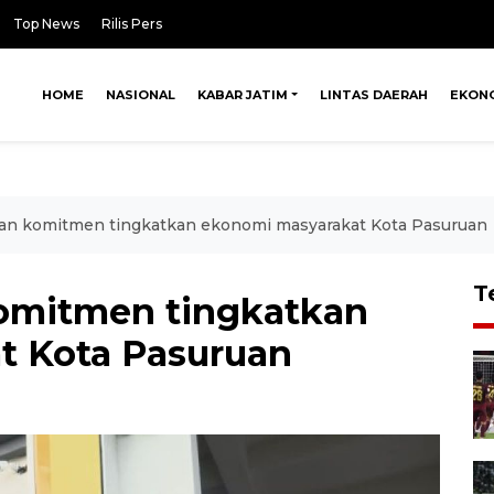
Top News
Rilis Pers
HOME
NASIONAL
KABAR JATIM
LINTAS DAERAH
EKON
an komitmen tingkatkan ekonomi masyarakat Kota Pasuruan
T
omitmen tingkatkan
t Kota Pasuruan