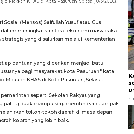
jid Makkah KHAS di Kota Pasuruan, Selasa (10/3/2026).
 Sosial (Mensos) Saifullah Yusuf atau Gus
 dalam meningkatkan taraf ekonomi masyarakat
 strategis yang disalurkan melalui Kementerian
tiap bantuan yang diberikan menjadi batu
khususnya bagi masyarakat kota Pasuruan," kata
K
d Makkah KHAS di Kota Pasuruan, Selasa.
s
o
 pemerintah seperti Sekolah Rakyat yang
3 j
ang paling tidak mampu siap memberikan dampak
elahirkan tokoh-tokoh daerah di masa depan
ah ke arah yang lebih baik.