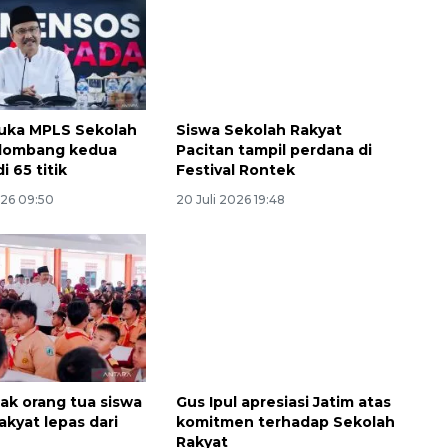
buka MPLS Sekolah
Siswa Sekolah Rakyat
elombang kedua
Pacitan tampil perdana di
i 65 titik
Festival Rontek
026 09:50
20 Juli 2026 19:48
Ekspedisi Rupiah Berdaulat
2026 sambangi Papua
2026-08-06 13:15:00
jak orang tua siswa
Gus Ipul apresiasi Jatim atas
akyat lepas dari
komitmen terhadap Sekolah
Rakyat