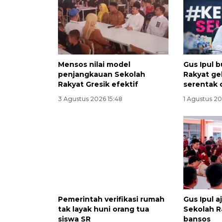
Mensos nilai model
Gus Ipul 
penjangkauan Sekolah
Rakyat g
Rakyat Gresik efektif
serentak d
3 Agustus 2026 15:48
1 Agustus 2
Pemerintah verifikasi rumah
Gus Ipul a
tak layak huni orang tua
Sekolah R
siswa SR
bansos