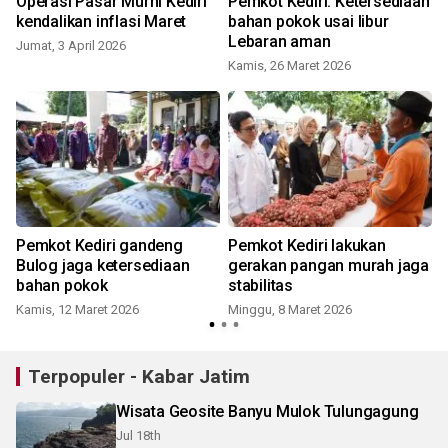
Operasi Pasar Murni Kediri
Pemkot Kediri: Ketersediaan
kendalikan inflasi Maret
bahan pokok usai libur
Lebaran aman
Jumat, 3 April 2026
S
Kamis, 26 Maret 2026
i
Pemkot Kediri gandeng
Pemkot Kediri lakukan
Bulog jaga ketersediaan
gerakan pangan murah jaga
bahan pokok
stabilitas
Kamis, 12 Maret 2026
Minggu, 8 Maret 2026
J
Terpopuler - Kabar Jatim
Wisata Geosite Banyu Mulok Tulungagung
Jul 18th