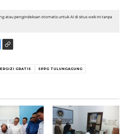
g atau pengindeksan otomatis untuk AI di situs web ini tanpa
Ekonomi triwulan II-2026
ERGIZI GRATIS
SPPG TULUNGAGUNG
tumbuh 5,29 persen
2026-08-06 18:45:00