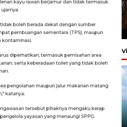
 talenan kayu rawan berjamur dan tidak termasuk
ujarnya.
Persebaya juara Piala
Presiden 2026
idak boleh berada dekat dengan sumber
8 jam lalu
empat pembuangan sementara (TPS), maupun
n kontaminasi.
V
harus diperhatikan, termasuk pemisahan area
n, serta keberadaan toilet yang tidak boleh
nan.
i area pengolahan maupun jalur makanan matang
," katanya.
DJKA uji jembatan KA usai
engawasan tersebut pihaknya mengaku kerap
peningkatan jalur Jember–
pengelola yayasan yang menaungi SPPG.
Kalisat
5 Agustus 2026 23:10