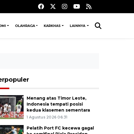
OMI
OLAHRAGA
KARKHAS
LAINNYA
erpopuler
Menang atas Timor Leste,
Indonesia tempati posisi
kedua klasemen sementara
1 Agustus 2026 06:31
Pelatih Port FC kecewa gagal