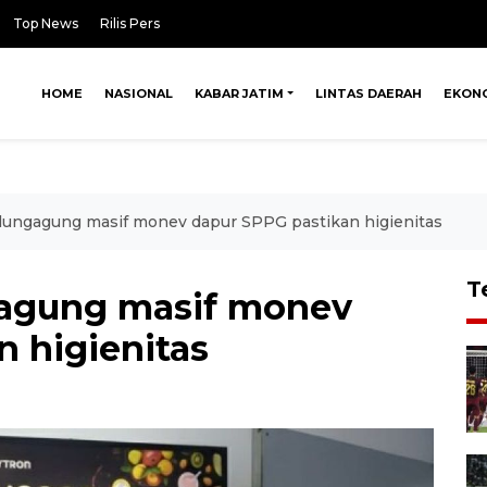
Top News
Rilis Pers
HOME
NASIONAL
KABAR JATIM
LINTAS DAERAH
EKON
ungagung masif monev dapur SPPG pastikan higienitas
T
agung masif monev
n higienitas