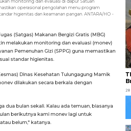
an monitoring dan evaluasi di dapur Satuan
astikan operasional pengolahan menu program
 standar higienitas dan keamanan pangan. ANTARA/HO -
ugas (Satgas) Makanan Bergizi Gratis (MBG)
tin melakukan monitoring dan evaluasi (monev)
layanan Pemenuhan Gizi (SPPG) guna memastikan
ai standar higienitas.
T
(Kesmas) Dinas Kesehatan Tulungagung Mamik
B
onev dilakukan secara berkala dengan
28 
a dua bulan sekali. Kalau ada temuan, biasanya
bulan berikutnya kami monev lagi untuk
atau belum," katanya.