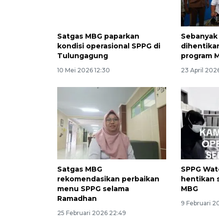
Satgas MBG paparkan
Sebanyak
kondisi operasional SPPG di
dihentika
Tulungagung
program 
10 Mei 2026 12:30
23 April 2026
Satgas MBG
SPPG Wat
rekomendasikan perbaikan
hentikan 
menu SPPG selama
MBG
Ramadhan
9 Februari 2
25 Februari 2026 22:49