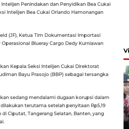
 Intelijen Penindakan dan Penyidikan Bea Cukai
eksi Intelijen Bea Cukai Orlando Hamonangan
ield (JF), Ketua Tim Dokumentasi Importasi
er Operasional Blueray Cargo Dedy Kurniawan
V
 Kepala Seksi Intelijen Cukai Direktorat
udiman Bayu Prasojo (BBP) sebagai tersangka
kan sedang mendalami dugaan korupsi dalam
BNPB optimalkan penguatan
dilakukan terutama setelah penyitaan Rp5,19
Desa Tangguh Bencana di
 di Ciputat, Tangerang Selatan, Banten, yang
Jawa Timur
i.
5 Agustus 2026 19:09