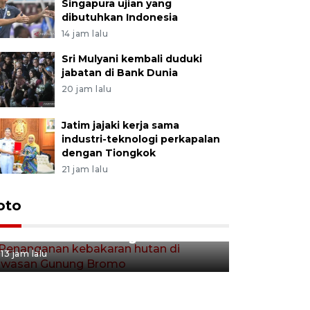
Singapura ujian yang
dibutuhkan Indonesia
14 jam lalu
Sri Mulyani kembali duduki
jabatan di Bank Dunia
20 jam lalu
Jatim jajaki kerja sama
industri-teknologi perkapalan
dengan Tiongkok
21 jam lalu
Gerakan 
oto
Penanganan kebakaran hutan
Tulungag
di kawasan Gunung Bromo
13 jam lalu
13 jam lalu