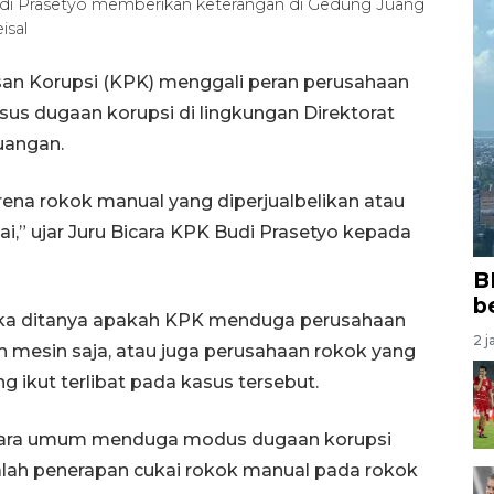
udi Prasetyo memberikan keterangan di Gedung Juang
isal
an Korupsi (KPK) menggali peran perusahaan
s dugaan korupsi di lingkungan Direktorat
uangan.
rena rokok manual yang diperjualbelikan atau
kai,” ujar Juru Bicara KPK Budi Prasetyo kepada
B
b
ika ditanya apakah KPK menduga perusahaan
2 j
h mesin saja, atau juga perusahaan rokok yang
 ikut terlibat pada kasus tersebut.
ecara umum menduga modus dugaan korupsi
dalah penerapan cukai rokok manual pada rokok