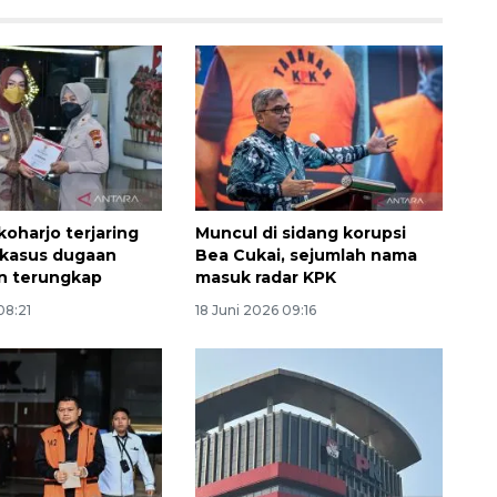
koharjo terjaring
Muncul di sidang korupsi
Vaksin HPV untuk siswa laki-
 kasus dugaan
Bea Cukai, sejumlah nama
laki
n terungkap
masuk radar KPK
2026-08-06 06:30:00
08:21
18 Juni 2026 09:16