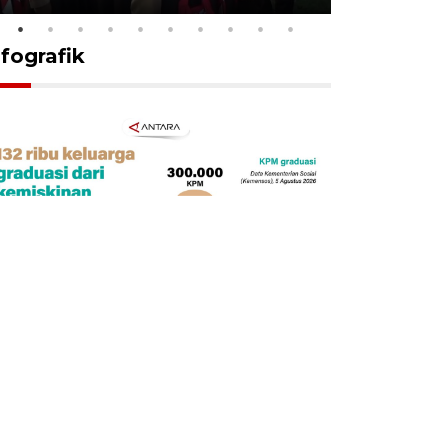
nfografik