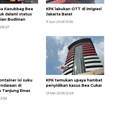
sa Kasubbag Bea
KPK lakukan OTT di Imigrasi
uk dalami status
Jakarta Barat
ian Budiman
3 Juni 2026 10:55
 08:47
ontainer isi suku
KPK temukan upaya hambat
ndaraan di
penyidikan kasus Bea Cukai
n Tanjung Emas
13 Mei 2026 12:49
13:56