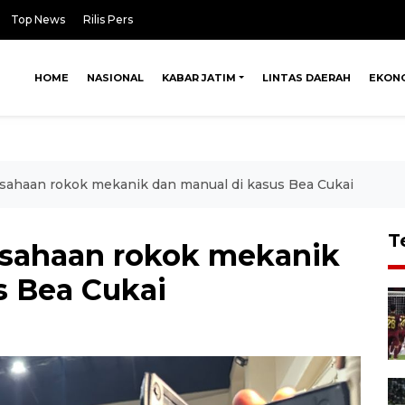
Top News
Rilis Pers
HOME
NASIONAL
KABAR JATIM
LINTAS DAERAH
EKON
usahaan rokok mekanik dan manual di kasus Bea Cukai
T
usahaan rokok mekanik
s Bea Cukai