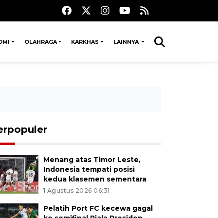
OMI
OLAHRAGA
KARKHAS
LAINNYA
erpopuler
Menang atas Timor Leste,
Indonesia tempati posisi
kedua klasemen sementara
1 Agustus 2026 06:31
Pelatih Port FC kecewa gagal