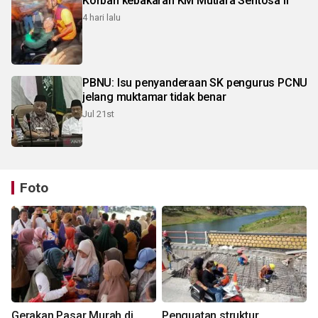
Korban kebakaran KM Mutiara Sentosa II
4 hari lalu
PBNU: Isu penyanderaan SK pengurus PCNU
jelang muktamar tidak benar
Jul 21st
Foto
Gerakan Pasar Murah di
Penguatan struktur