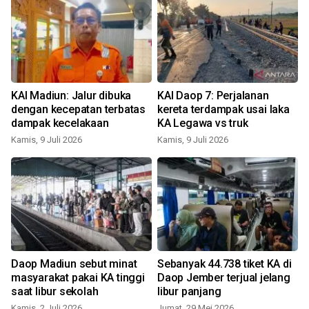
KAI Madiun: Jalur dibuka
KAI Daop 7: Perjalanan
n
dengan kecepatan terbatas
kereta terdampak usai laka
dampak kecelakaan
KA Legawa vs truk
Kamis, 9 Juli 2026
Kamis, 9 Juli 2026
S
Daop Madiun sebut minat
Sebanyak 44.738 tiket KA di
masyarakat pakai KA tinggi
Daop Jember terjual jelang
saat libur sekolah
libur panjang
Kamis, 2 Juli 2026
Jumat, 29 Mei 2026
R