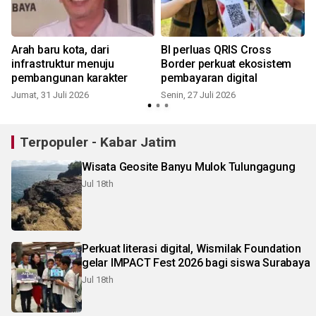
Arah baru kota, dari
BI perluas QRIS Cross
infrastruktur menuju
Border perkuat ekosistem
pembangunan karakter
pembayaran digital
Jumat, 31 Juli 2026
Senin, 27 Juli 2026
J
Terpopuler - Kabar Jatim
Wisata Geosite Banyu Mulok Tulungagung
Jul 18th
Perkuat literasi digital, Wismilak Foundation
gelar IMPACT Fest 2026 bagi siswa Surabaya
Jul 18th