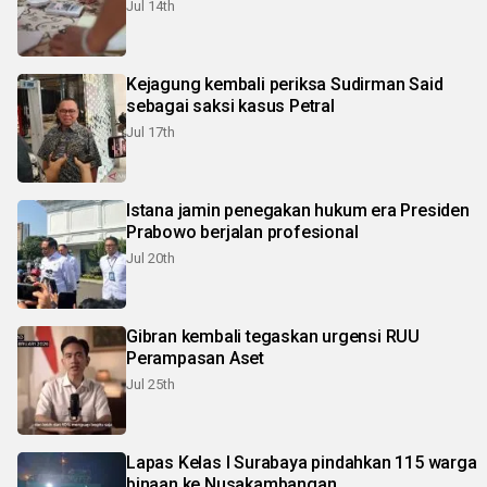
Jul 14th
Kejagung kembali periksa Sudirman Said
sebagai saksi kasus Petral
Jul 17th
Istana jamin penegakan hukum era Presiden
Prabowo berjalan profesional
Jul 20th
Gibran kembali tegaskan urgensi RUU
Perampasan Aset
Jul 25th
Lapas Kelas I Surabaya pindahkan 115 warga
binaan ke Nusakambangan