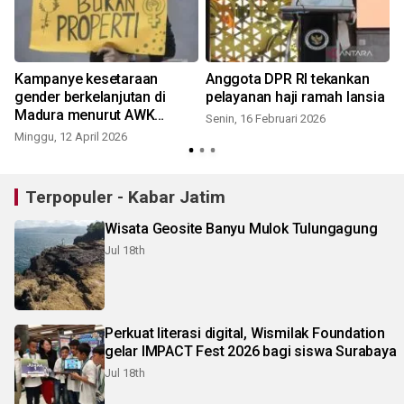
Kampanye kesetaraan
Anggota DPR RI tekankan
gender berkelanjutan di
pelayanan haji ramah lansia
Madura menurut AWK
Senin, 16 Februari 2026
Wodak
Minggu, 12 April 2026
Terpopuler - Kabar Jatim
Wisata Geosite Banyu Mulok Tulungagung
Jul 18th
Perkuat literasi digital, Wismilak Foundation
gelar IMPACT Fest 2026 bagi siswa Surabaya
Jul 18th