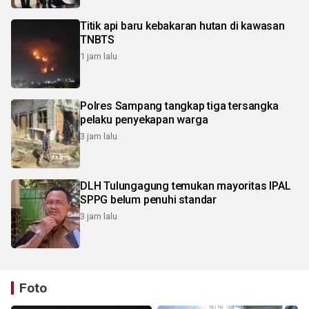
Titik api baru kebakaran hutan di kawasan
TNBTS
1 jam lalu
Polres Sampang tangkap tiga tersangka
pelaku penyekapan warga
3 jam lalu
DLH Tulungagung temukan mayoritas IPAL
SPPG belum penuhi standar
3 jam lalu
Foto