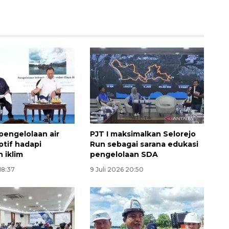
Sinyal positif perekonomian
Indonesia
i pengelolaan air
PJT I maksimalkan Selorejo
2026-08-05 15:00:00
ptif hadapi
Run sebagai sarana edukasi
 iklim
pengelolaan SDA
18:37
9 Juli 2026 20:50