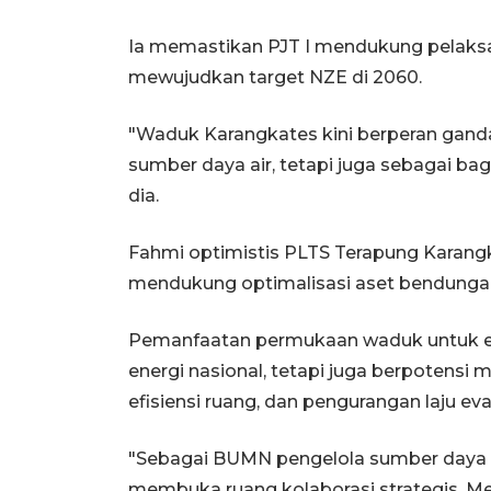
Ia memastikan PJT I mendukung pelaksa
mewujudkan target NZE di 2060.
"Waduk Karangkates kini berperan ganda
sumber daya air, tetapi juga sebagai bagia
dia.
Fahmi optimistis PLTS Terapung Karan
mendukung optimalisasi aset bendungan
Pemanfaatan permukaan waduk untuk en
energi nasional, tetapi juga berpotensi
efisiensi ruang, dan pengurangan laju eva
"Sebagai BUMN pengelola sumber daya a
membuka ruang kolaborasi strategis. Men