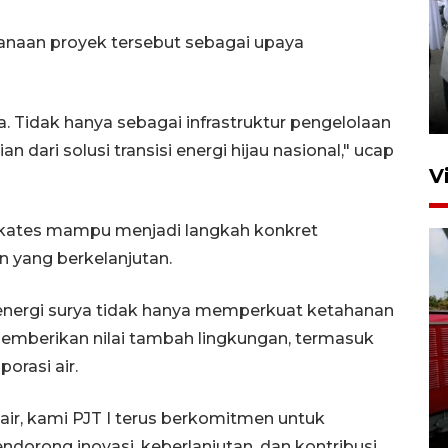
naan proyek tersebut sebagai upaya
Pameran multiproduk
Surabaya Great Expo
16 jam lalu
. Tidak hanya sebagai infrastruktur pengelolaan
n dari solusi transisi energi hijau nasional," ucap
V
gkates mampu menjadi langkah konkret
 yang berkelanjutan.
ergi surya tidak hanya memperkuat ketahanan
 memberikan nilai tambah lingkungan, termasuk
Basarnas hentikan operasi
porasi air.
kedaruratan KM Mutiara
Sentosa II
ir, kami PJT I terus berkomitmen untuk
4 Agustus 2026 22:38
dorong inovasi, keberlanjutan, dan kontribusi