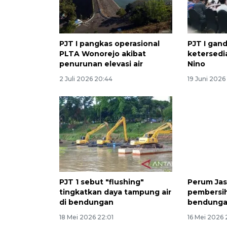
PJT I pangkas operasional
PJT I gand
PLTA Wonorejo akibat
ketersedia
penurunan elevasi air
Nino
2 Juli 2026 20:44
19 Juni 2026
PJT 1 sebut "flushing"
Perum Jasa
tingkatkan daya tampung air
pembersi
di bendungan
bendungan
18 Mei 2026 22:01
16 Mei 2026 