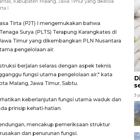
rantas, Kabupaten Malang, Jawa Timur yang dikelola
ta I
asa Tirta (PJT) I mengemukakan bahwa
Tenaga Surya (PLTS) Terapung Karangkates di
 Jawa Timur yang dikembangkan PLN Nusantara
ama pengelolaan air.
ruksi berjalan selaras dengan aspek teknis
anggu fungsi utama pengelolaan air," kata
D
ota Malang, Jawa Timur, Sabtu.
s
3 j
rhatikan keberlanjutan fungsi utama waduk dan
da prinsip kehati-hatian.
bendungan, mencakup pemeriksaan struktur
usakan dan penurunan fungsi.