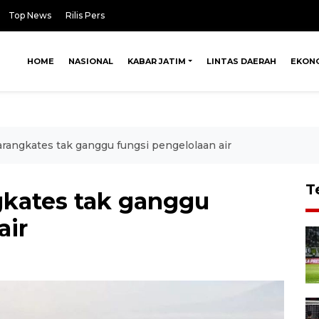
Top News
Rilis Pers
HOME
NASIONAL
KABAR JATIM
LINTAS DAERAH
EKON
rangkates tak ganggu fungsi pengelolaan air
T
kates tak ganggu
air