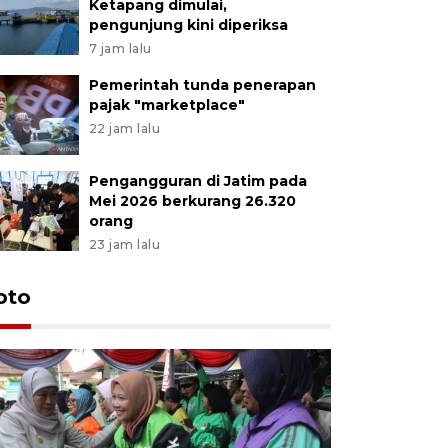
Ketapang dimulai,
pengunjung kini diperiksa
7 jam lalu
Pemerintah tunda penerapan
pajak "marketplace"
22 jam lalu
Pengangguran di Jatim pada
Mei 2026 berkurang 26.320
orang
23 jam lalu
Uji fungs
oto
di Jembe
16 jam lalu