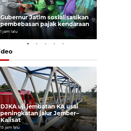
Gubernur Jatim sosialisasikan
pembebasan pajak kendaraan
1 jam lalu
ideo
DJKA uji jembatan KA usai
11 korba
peningkatan jalur Jember–
Mutiara S
Kalisat
perawata
15 jam lalu
16 jam lalu