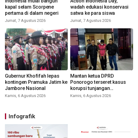
Indonesia mulai bangun
Action Indonesia Day,
kapal selam Scorpene
wadah edukasi konservasi
pertama di dalam negeri
satwa ke para siswa
Jumat, 7 Agustus 2026
Jumat, 7 Agustus 2026
Gubernur Khofifah lepas
Mantan ketua DPRD
kontingen Pramuka Jatim ke
Ponorogo terseret kasus
Jambore Nasional
korupsi tunjangan
perumahan
Kamis, 6 Agustus 2026
Kamis, 6 Agustus 2026
Infografik