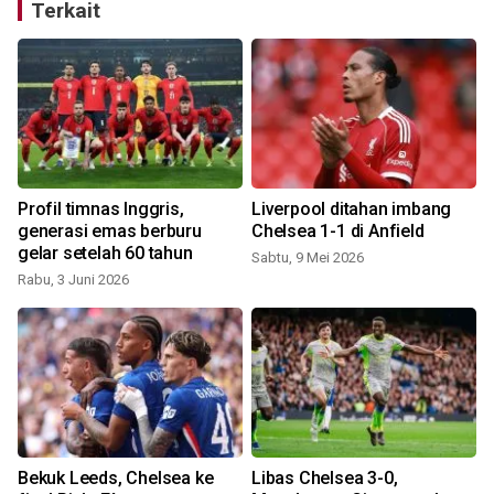
Terkait
n
Profil timnas Inggris,
Liverpool ditahan imbang
generasi emas berburu
Chelsea 1-1 di Anfield
gelar setelah 60 tahun
Sabtu, 9 Mei 2026
Rabu, 3 Juni 2026
S
Bekuk Leeds, Chelsea ke
Libas Chelsea 3-0,