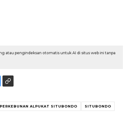
g atau pengindeksan otomatis untuk AI di situs web ini tanpa
Memberantas kejahatan
jalanan Jakarta
2026-08-05 18:00:00
PERKEBUNAN ALPUKAT SITUBONDO
SITUBONDO