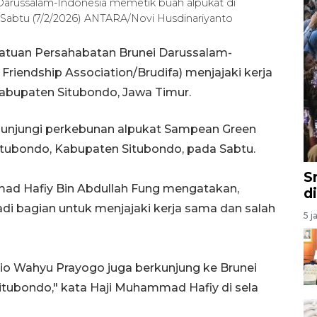
arussalam-Indonesia memetik buah alpukat di
Sabtu (7/2/2026) ANTARA/Novi Husdinariyanto
tuan Persahabatan Brunei Darussalam-
Friendship Association/Brudifa) menjajaki kerja
abupaten Situbondo, Jawa Timur.
gunjungi perkebunan alpukat Sampean Green
tubondo, Kabupaten Situbondo, pada Sabtu.
S
mmad Hafiy Bin Abdullah Fung mengatakan,
d
i bagian untuk menjajaki kerja sama dan salah
5 j
Rio Wahyu Prayogo juga berkunjung ke Brunei
 Situbondo," kata Haji Muhammad Hafiy di sela