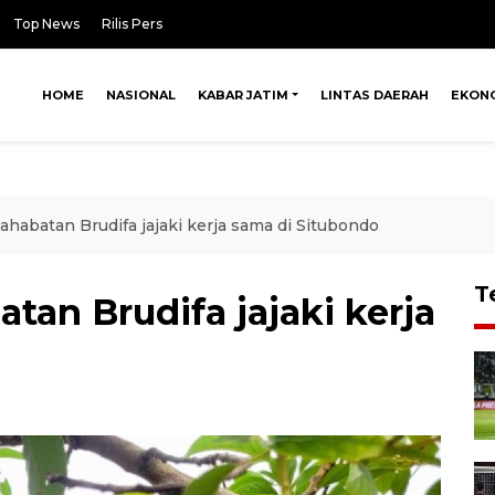
Top News
Rilis Pers
HOME
NASIONAL
KABAR JATIM
LINTAS DAERAH
EKON
habatan Brudifa jajaki kerja sama di Situbondo
T
tan Brudifa jajaki kerja