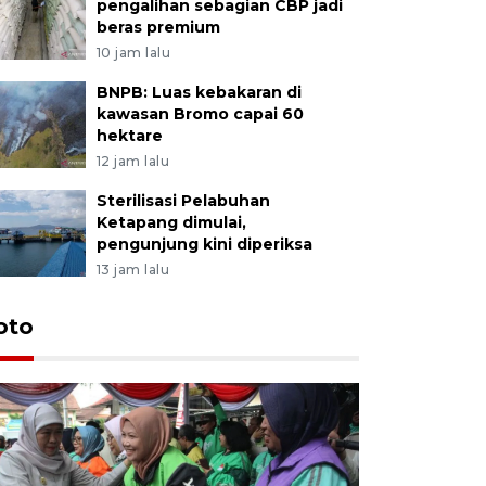
pengalihan sebagian CBP jadi
beras premium
10 jam lalu
BNPB: Luas kebakaran di
kawasan Bromo capai 60
hektare
12 jam lalu
Sterilisasi Pelabuhan
Ketapang dimulai,
pengunjung kini diperiksa
13 jam lalu
Uji fungs
oto
di Jembe
22 jam lalu