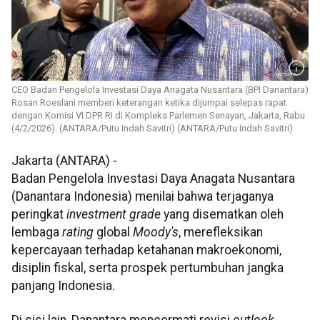
CEO Badan Pengelola Investasi Daya Anagata Nusantara (BPI Danantara)
Rosan Roeslani memberi keterangan ketika dijumpai selepas rapat
dengan Komisi VI DPR RI di Kompleks Parlemen Senayan, Jakarta, Rabu
(4/2/2026). (ANTARA/Putu Indah Savitri) (ANTARA/Putu Indah Savitri)
Jakarta (ANTARA) -
Badan Pengelola Investasi Daya Anagata Nusantara
(Danantara Indonesia) menilai bahwa terjaganya
peringkat
investment grade
yang disematkan oleh
lembaga
rating
global
Moody's
, merefleksikan
kepercayaan terhadap ketahanan makroekonomi,
disiplin fiskal, serta prospek pertumbuhan jangka
panjang Indonesia.
Di sisi lain, Danantara mencermati revisi
outlook