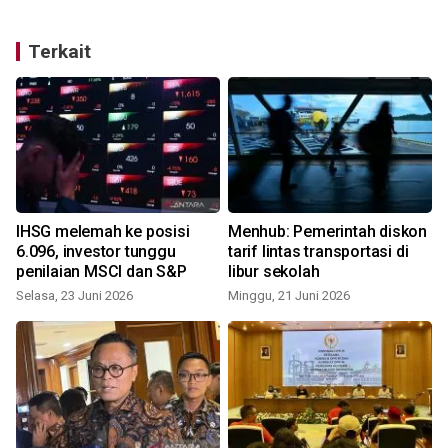
Terkait
IHSG melemah ke posisi
Menhub: Pemerintah diskon
n
6.096, investor tunggu
tarif lintas transportasi di
penilaian MSCI dan S&P
libur sekolah
Selasa, 23 Juni 2026
Minggu, 21 Juni 2026
K