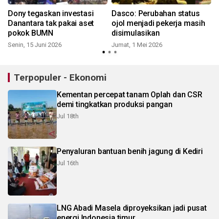
Dony tegaskan investasi
Dasco: Perubahan status
Danantara tak pakai aset
ojol menjadi pekerja masih
pokok BUMN
disimulasikan
Senin, 15 Juni 2026
Jumat, 1 Mei 2026
Terpopuler - Ekonomi
Kementan percepat tanam Oplah dan CSR
demi tingkatkan produksi pangan
Jul 18th
Penyaluran bantuan benih jagung di Kediri
Jul 16th
LNG Abadi Masela diproyeksikan jadi pusat
energi Indonesia timur