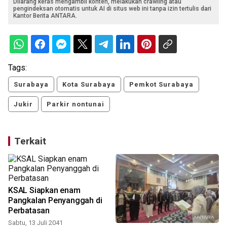
Dilarang keras mengambil konten, melakukan crawling atau
pengindeksan otomatis untuk AI di situs web ini tanpa izin tertulis dari
Kantor Berita ANTARA.
Tags:
Surabaya
Kota Surabaya
Pemkot Surabaya
Jukir
Parkir nontunai
Terkait
KSAL Siapkan enam
Pangkalan Penyanggah di
Perbatasan
Sabtu, 13 Juli 2041