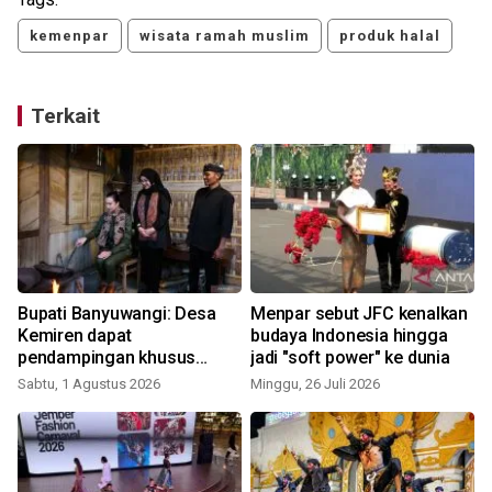
kemenpar
wisata ramah muslim
produk halal
Terkait
Bupati Banyuwangi: Desa
Menpar sebut JFC kenalkan
Kemiren dapat
budaya Indonesia hingga
pendampingan khusus
jadi "soft power" ke dunia
Kemenpar
Sabtu, 1 Agustus 2026
Minggu, 26 Juli 2026
S