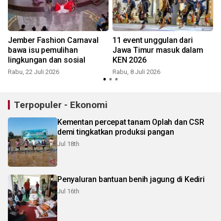
Jember Fashion Carnaval
11 event unggulan dari
bawa isu pemulihan
Jawa Timur masuk dalam
lingkungan dan sosial
KEN 2026
Rabu, 22 Juli 2026
Rabu, 8 Juli 2026
S
Terpopuler - Ekonomi
Kementan percepat tanam Oplah dan CSR
demi tingkatkan produksi pangan
Jul 18th
Penyaluran bantuan benih jagung di Kediri
Jul 16th