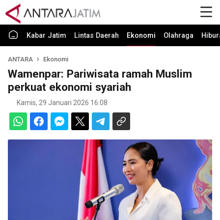
Kabar Jatim
Lintas Daerah
Ekonomi
Olahraga
Hibur
ANTARA
Ekonomi
Wamenpar: Pariwisata ramah Muslim
perkuat ekonomi syariah
Kamis, 29 Januari 2026 16:08