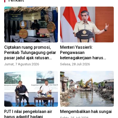
Ciptakan ruang promosi,
Menteri Yassierli:
Pemkab Tulungagung gelar
Pengawasan
pasar jadul ajak ratusan
ketenagakerjaan harus
UMKM lokal
berbasis risiko dan
Jumat, 7 Agustus 2026
Selasa, 28 Juli 2026
R
preventif
PJT I nilai pengelolaan air
Mengembalikan hak sungai
harus adaptif hadapi
Sabtu, 25 Juli 2026