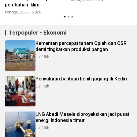
perubahan iklim
Minggu, 26 Juli 2026
K
Terpopuler - Ekonomi
Kementan percepat tanam Oplah dan CSR
demi tingkatkan produksi pangan
Jul 18th
Penyaluran bantuan benih jagung di Kediri
Jul 16th
LNG Abadi Masela diproyeksikan jadi pusat
energi Indonesia timur
Jul 16th