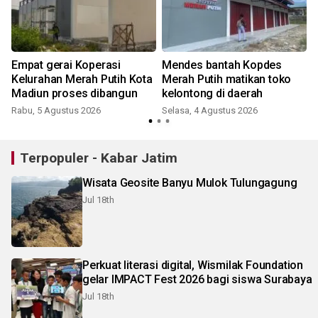
Empat gerai Koperasi
Mendes bantah Kopdes
g
Kelurahan Merah Putih Kota
Merah Putih matikan toko
Madiun proses dibangun
kelontong di daerah
Rabu, 5 Agustus 2026
Selasa, 4 Agustus 2026
K
Terpopuler - Kabar Jatim
Wisata Geosite Banyu Mulok Tulungagung
Jul 18th
Perkuat literasi digital, Wismilak Foundation
gelar IMPACT Fest 2026 bagi siswa Surabaya
Jul 18th