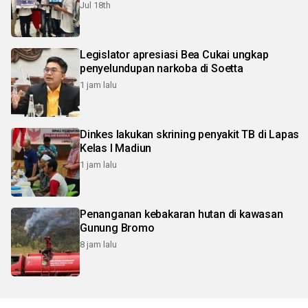
Jul 18th
Legislator apresiasi Bea Cukai ungkap
penyelundupan narkoba di Soetta
1 jam lalu
Dinkes lakukan skrining penyakit TB di Lapas
Kelas I Madiun
1 jam lalu
Penanganan kebakaran hutan di kawasan
Gunung Bromo
8 jam lalu