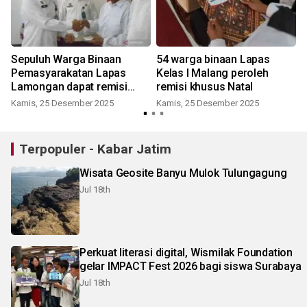
Sepuluh Warga Binaan
54 warga binaan Lapas
Pemasyarakatan Lapas
Kelas I Malang peroleh
Lamongan dapat remisi
remisi khusus Natal
Natal
Kamis, 25 Desember 2025
Kamis, 25 Desember 2025
Terpopuler - Kabar Jatim
Wisata Geosite Banyu Mulok Tulungagung
Jul 18th
Perkuat literasi digital, Wismilak Foundation
gelar IMPACT Fest 2026 bagi siswa Surabaya
Jul 18th