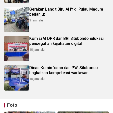
Gerakan Langit Biru AHY di Pulau Madura
berlanjut
1 jam lalu
Komisi VI DPR dan BRI Situbondo edukasi
pencegahan kejahatan digital
10 jam lalu
Dinas Kominfosan dan PWI Situbondo
tingkatkan kompetensi wartawan
10 jam lalu
Foto