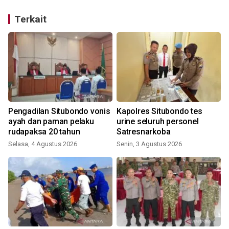
Terkait
Pengadilan Situbondo vonis
Kapolres Situbondo tes
ayah dan paman pelaku
urine seluruh personel
rudapaksa 20 tahun
Satresnarkoba
Selasa, 4 Agustus 2026
Senin, 3 Agustus 2026
S