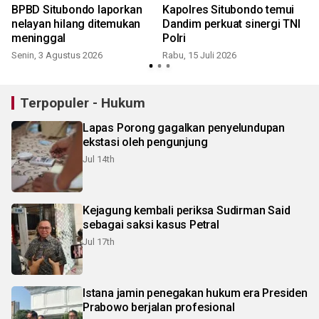
BPBD Situbondo laporkan
Kapolres Situbondo temui
nelayan hilang ditemukan
Dandim perkuat sinergi TNI
meninggal
Polri
Senin, 3 Agustus 2026
Rabu, 15 Juli 2026
K
Terpopuler - Hukum
Lapas Porong gagalkan penyelundupan
ekstasi oleh pengunjung
Jul 14th
Kejagung kembali periksa Sudirman Said
sebagai saksi kasus Petral
Jul 17th
Istana jamin penegakan hukum era Presiden
Prabowo berjalan profesional