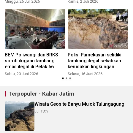
Minggu, 26 Juli 2026
Kamis, 2 Juli 2026
K
BEM Poliwangi dan BRKS
Polisi Pamekasan selidiki
soroti dugaan tambang
tambang ilegal sebabkan
emas ilegal di Petak 56
kerusakan lingkungan
Banyuwangi
Sabtu, 20 Juni 2026
Selasa, 16 Juni 2026
S
Terpopuler - Kabar Jatim
Wisata Geosite Banyu Mulok Tulungagung
Jul 18th