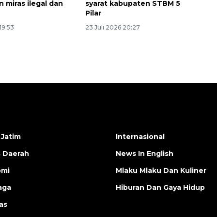
 miras ilegal dan
syarat kabupaten STBM 5
Pilar
19:53
23 Juli 2026 20:27
 Jatim
Internasional
s Daerah
News In English
omi
Mlaku Mlaku Dan Kuliner
aga
Hiburan Dan Gaya Hidup
as