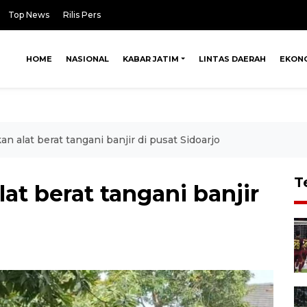
Top News
Rilis Pers
HOME
NASIONAL
KABAR JATIM
LINTAS DAERAH
EKON
 alat berat tangani banjir di pusat Sidoarjo
T
t berat tangani banjir