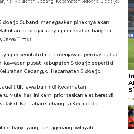
anjir di Kelurahan Gebang, Kecamatan Sidoarjo, Sidoarjo,
 Sidoarjo Subandi menegaskan pihaknya akan
lakukan berbagai upaya pencegahan banjir di
, Jawa Timur.
upaya pemerintah dalam menjawab permasalahan
di kawasan pusat Kabupaten Sidoarjo seperti di
Kelurahan Gebang, di Kecamatan Sidoarjo.
I
A
bagai titik rawa banjir di Kecamatan
S
. Mulai hari ini kami prioritaskan alat berat di
5 j
 sidak di Kelurahan Gebang, di Kecamatan
lam banjir yang menggenangi wilayah