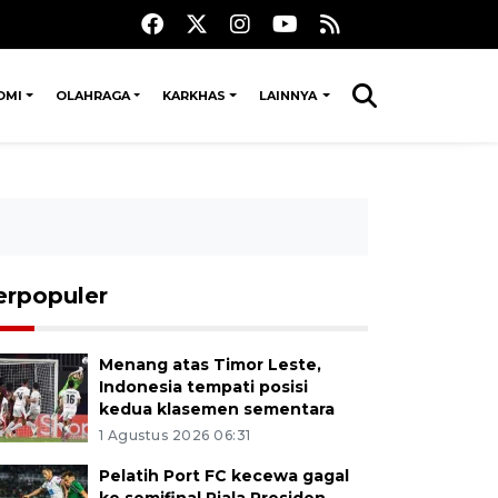
OMI
OLAHRAGA
KARKHAS
LAINNYA
erpopuler
Menang atas Timor Leste,
Indonesia tempati posisi
kedua klasemen sementara
1 Agustus 2026 06:31
Pelatih Port FC kecewa gagal