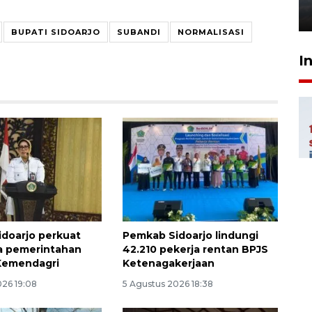
6 Agustus 2026 18:23
BUPATI SIDOARJO
SUBANDI
NORMALISASI
I
doarjo perkuat
Pemkab Sidoarjo lindungi
la pemerintahan
42.210 pekerja rentan BPJS
Kemendagri
Ketenagakerjaan
026 19:08
5 Agustus 2026 18:38