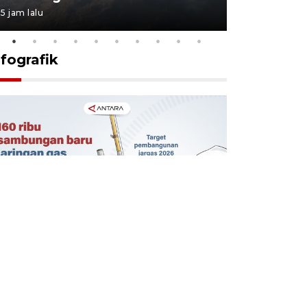
5 jam lalu
5 jam lalu
nfografik