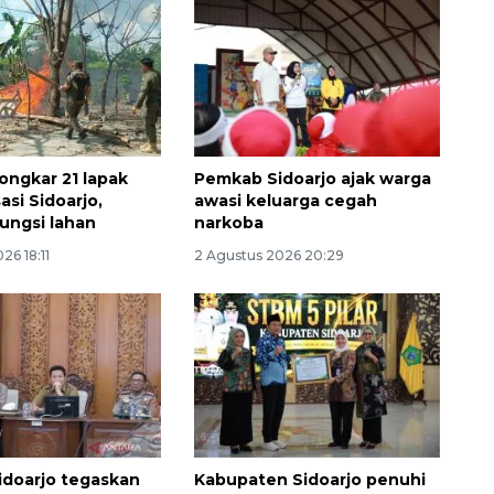
ngkar 21 lapak
Pemkab Sidoarjo ajak warga
sasi Sidoarjo,
awasi keluarga cegah
fungsi lahan
narkoba
26 18:11
2 Agustus 2026 20:29
Ekonomi triwulan II-2026
tumbuh 5,29 persen
2026-08-06 18:45:00
doarjo tegaskan
Kabupaten Sidoarjo penuhi