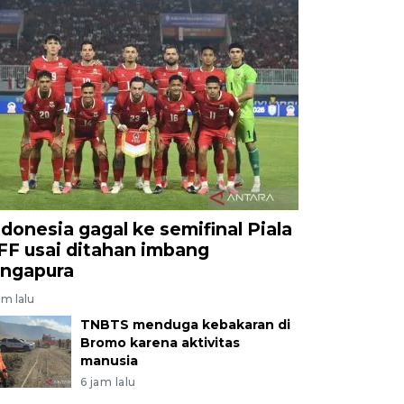
ndonesia gagal ke semifinal Piala
FF usai ditahan imbang
ingapura
am lalu
TNBTS menduga kebakaran di
Bromo karena aktivitas
manusia
6 jam lalu