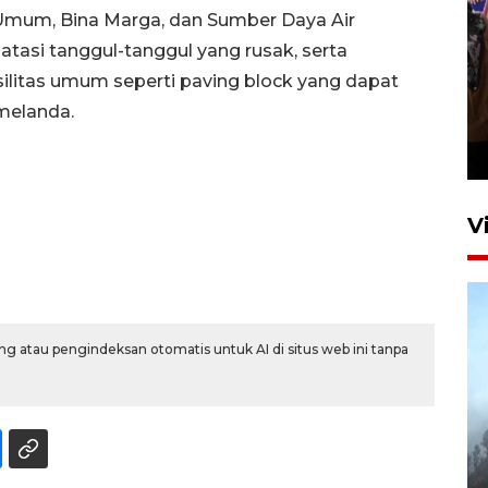
 Umum, Bina Marga, dan Sumber Daya Air
asi tanggul-tanggul yang rusak, serta
itas umum seperti paving block yang dapat
Persebaya juara Piala
melanda.
Presiden 2026
14 jam lalu
V
g atau pengindeksan otomatis untuk AI di situs web ini tanpa
BPBD Jatim kerahkan "Drone
Water Spray" bantu padamkan
kebakaran Bromo