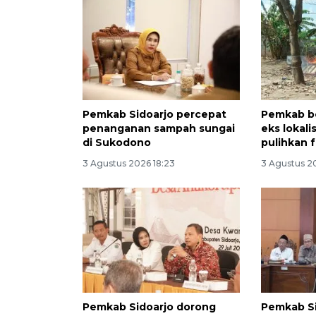
Pemkab Sidoarjo percepat
Pemkab bo
penanganan sampah sungai
eks lokali
di Sukodono
pulihkan 
3 Agustus 2026 18:23
3 Agustus 20
Pemkab Sidoarjo dorong
Pemkab Si